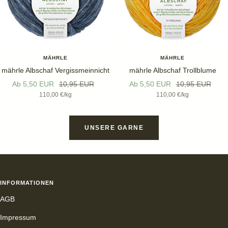
MÄHRLE
MÄHRLE
mährle Albschaf Vergissmeinnicht
mährle Albschaf Trollblume
Angebotspreis
Regulärer
Angebotspreis
Regulärer
Ab 5,50 EUR
10,95 EUR
Ab 5,50 EUR
10,95 EUR
110,00 €
/
kg
110,00 €
/
kg
Preis
Preis
UNSERE GARNE
INFORMATIONEN
AGB
Impressum