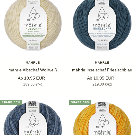
MÄHRLE
MÄHRLE
mährle Albschaf Wollweiß
mährle Inselschaf Friesischblau
Angebotspreis
Angebotspreis
Ab 10,95 EUR
Ab 10,95 EUR
189,50 €
/
kg
219,00 €
/
kg
SPARE 50%
SPARE 50%