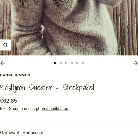
Zoom
Zur
Zur
Zur
Zur
Zur
Zur
Slide
Slide
Slide
Slide
Slide
Slide
HANNE RIMMEN
1
2
3
4
5
6
Kristtjørn Sweater - Strickpaket
gehen
gehen
gehen
gehen
gehen
gehen
Angebotspreis
€62.85
Inkl. Steuern und zzgl.
Versandkosten
Garnwahl:
Rhönschaf