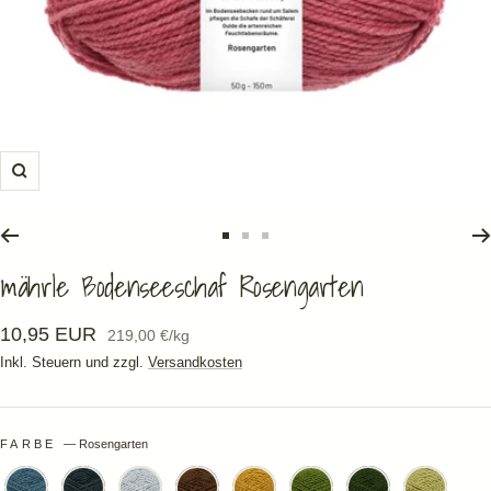
Zoom
Zur
Zur
Zur
mährle Bodenseeschaf Rosengarten
Slide
Slide
Slide
1
2
3
gehen
gehen
gehen
Angebotspreis
10,95 EUR
219,00 €
/
kg
Inkl. Steuern und zzgl.
Versandkosten
FARBE
—
Rosengarten