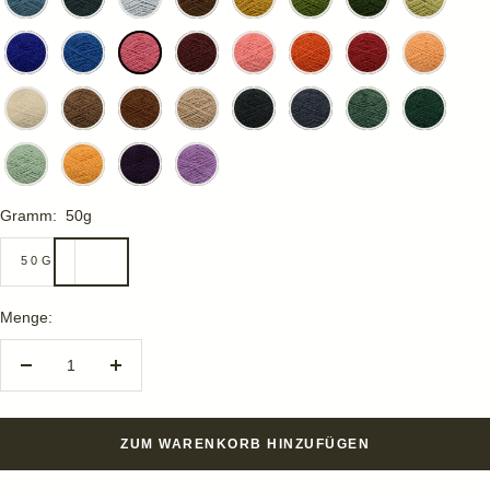
Gramm:
50g
50G
Menge:
Menge
Menge
verringern
erhöhen
ZUM WARENKORB HINZUFÜGEN